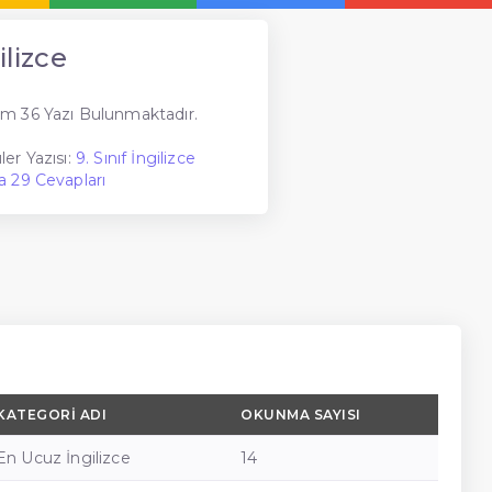
lizce
m 36 Yazı Bulunmaktadır.
er Yazısı:
9. Sınıf İngilizce
a 29 Cevapları
KATEGORI ADI
OKUNMA SAYISI
En Ucuz İngilizce
14