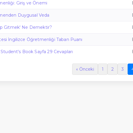
menliği: Giriş ve Önemi
etmenden Duygusal Veda
lıp Gitmek' Ne Demektir?
tesi İngilizce Öğretmenliği Taban Puanı
ce Student's Book Sayfa 29 Cevapları
« Önceki
1
2
3