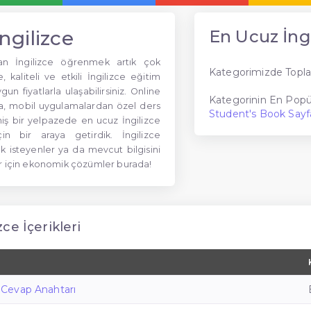
ngilizce
En Ucuz İngi
an İngilizce öğrenmek artık çok
Kategorimizde Topla
 kaliteli ve etkili İngilizce eğitim
un fiyatlarla ulaşabilirsiniz. Online
Kategorinin En Popül
ra, mobil uygulamalardan özel ders
Student's Book Sayf
niş bir yelpazede en ucuz İngilizce
için bir araya getirdik. İngilizce
isteyenler ya da mevcut bilgisini
er için ekonomik çözümler burada!
ce İçerikleri
ce Cevap Anahtarı