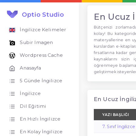
Optio Studio
En Ucuz İ
Bütçenizi zorlamad
İngilizce Kelimeler
kolay! Bu kategoride,
materyallerine en uyg
Subir Imagen
kurslardan e-kitapla
fırsatlarına kadar ge
Wordpress Cache
kaynaklarını sizin 
öğrenmeye başlamak 
Anasayfa
geliştirmek isteyenl
5 Günde İngilizce
İngilizce
En Ucuz İngiliz
Dil Eğitimi
YAZI BAŞLIĞI
En Hızlı İngilizce
7. Sınıf İngiliz
En Kolay İngilizce