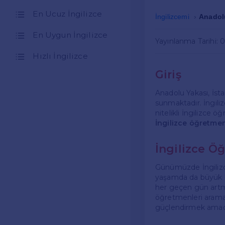
En Ucuz İngilizce
İngilizcemi
Anadolu
En Uygun İngilizce
Yayınlanma Tarihi: 
Hızlı İngilizce
Giriş
Anadolu Yakası, İsta
sunmaktadır. İngili
nitelikli İngilizce 
İngilizce öğretme
İngilizce Ö
Günümüzde İngilizc
yaşamda da büyük bi
her geçen gün artmakt
öğretmenleri aramak
güçlendirmek amacı