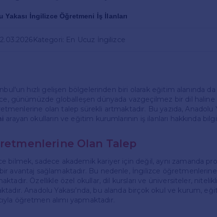
 Yakası İngilizce Öğretmeni İş İlanları
02.03.2026
Kategori: En Ucuz İngilizce
nbul'un hızlı gelişen bölgelerinden biri olarak eğitim alanında da 
zce, günümüzde globalleşen dünyada vazgeçilmez bir dil haline g
öğretmenlerine olan talep sürekli artmaktadır. Bu yazıda, Anadolu
ni
arayan okulların ve eğitim kurumlarının iş ilanları hakkında bilg
ğretmenlerine Olan Talep
e bilmek, sadece akademik kariyer için değil, aynı zamanda pr
r avantaj sağlamaktadır. Bu nedenle, İngilizce öğretmenlerine 
adır. Özellikle özel okullar, dil kursları ve üniversiteler, nitelikli
tadır. Anadolu Yakası’nda, bu alanda birçok okul ve kurum, eğ
yla öğretmen alımı yapmaktadır.