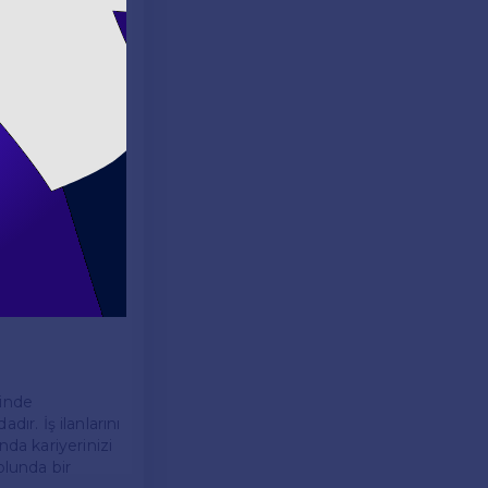
öntemdir.
mli noktalar
. Eğitim
adayın
slarınızı
inizi ve sınıf
rinde
dır. İş ilanlarını
nda kariyerinizi
olunda bir