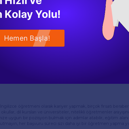
 Hızlı ve
larak kontrol etmek, açık pozisyonları takip etmek için etkili bir y
 Kolay Yolu!
u Yaparken Dikkat Edilmesi Gerekenler
 olarak iş başvurusu yaparken dikkat etmeniz gereken bazı öne
Hemen Başla!
zgeçmişinizi güncel tutmak, iş başvurularında önemli bir adımdır
mleriniz ve diğer yeterliliklerinizi vurgulamalısınız.
Ön Yazı:** Her başvuru için özelleştirilmiş bir ön yazı hazırlamak, 
sini ve motivasyonunu göstermek açısından önemlidir.
aha önce çalıştığınız kurumlarda sağladığınız başarıları ve referan
uzu güçlendirecektir.
ı:** Başarılı bir mülakat için, eğitim felsefenizi, öğretim yöntemler
inizi önceden düşünmekte fayda var.
İngilizce öğretmeni olarak kariyer yapmak, birçok fırsatı berabe
kullar, dil kursları ve üniversiteler, nitelikli öğretmenler arayışında
ize uygun bir pozisyon bulmak için adımlar atabilir, eğitim alanı
 Unutmayın, her başvuru süreci sizi daha iyi bir öğretmen yapma y