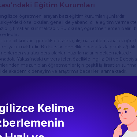
ası'ndaki Eğitim Kurumları
İngilizce öğretmeni arayan bazı eğitim kurumları şunlardır:
 Türkiye'deki özel okullar, genellikle yabancı dille eğitim vermekte
zip iş fırsatları sunmaktadır. Bu okullar, öğretmenlerden belirli
 edebilir.
İngilizce dil kursları, genellikle esnek çalışma saatleri sunarak öğre
amı yaratmaktadır. Bu kurslar, genellikle daha fazla pratik ağırlıkl
nlerden yaratıcı ders planları hazırlamalarını beklemektedir.
 Anadolu Yakası'ndaki üniversiteler, özellikle İngiliz Dili ve Edebiy
erinden mezun olan öğretmenler için çeşitli iş fırsatları sunmak
llikle akademik deneyim ve araştırma becerileri aramaktadır.
ı Nereden Bulabilirsiniz?
ngilizce öğretmeni iş ilanlarını bulmak için aşağıdaki kaynakları ku
gilizce Kelime
Siteleri:** Kariyer.net, Yenibiris.com ve Indeed gibi popüler iş ilanı s
arayan kurumların ilanlarını düzenli olarak yayınlamaktadır.
LinkedIn ve Facebook grupları, eğitim alanında iş ilanları paylaşa
zberlemenin
 bir kaynak olabilir. Bu platformlarda, öğretmenler için özel olar
ylaşılmaktadır.
ın Resmi Web Siteleri:** İlgi duyduğunuz okulların ve dil kursla