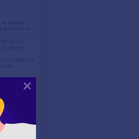
 ve İngilizce
 bir deneyim ve
tmenler için
ı bir eğitim
atı veya İngilizce
tadır.
Kapat
llanabilirsiniz:
iteleri,
n topluluklara
ak oluşturulmuş
rının resmi web