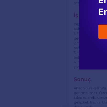
En
sitelerini düzenli o
En
İş Başvurus
İngilizce öğretmeni
bulunmaktadır:
1. **Güncel CV:** Ö
geçmişiniz, iş deneyi
2. **Özelleştirilmiş 
pozisyona olan ilgi
3. **Referanslar:** D
belirtmek, başvurun
4. **Mülakat Hazırlığ
yönetimi beceriler
Sonuç
Anadolu Yakası'nda 
getirmektedir. Özel o
takip ederek, kendin
geliştirebilirsiniz.