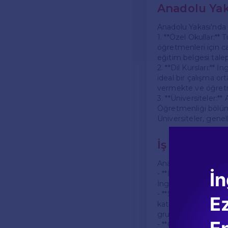
Anadolu Yak
Anadolu Yakası'nda 
1. **Özel Okullar:**
öğretmenleri için ca
eğitim belgesi talep
2. **Dil Kursları:** 
ideal bir çalışma ort
vermekte ve öğretme
3. **Üniversiteler:**
Öğretmenliği bölüml
Üniversiteler, gene
İş İlanların
Anadolu Yakası'nda İ
İn
- **İnternet İş İlanı 
İngilizce öğretmeni 
- **Sosyal Medya:** 
E
katılmak için harika
gruplarda ilanlar pa
- **Okul ve Kurumlar