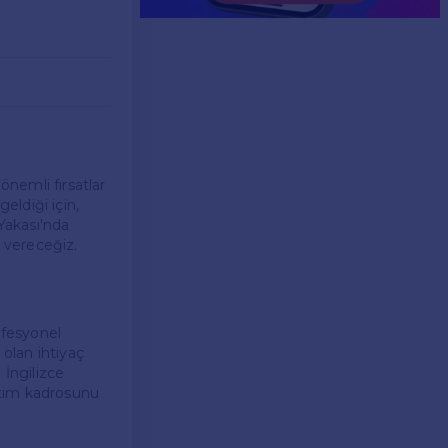
önemli fırsatlar
eldiği için,
 Yakası'nda
i vereceğiz.
ofesyonel
olan ihtiyaç
 İngilizce
itim kadrosunu