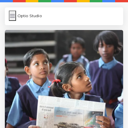
Optio Studio
Optio Studio
İngilizce Kelimeler
Subir Imagen
Wordpress Cache
Anasayfa
5 Günde İngilizce
İngilizce
Dil Eğitimi
En Hızlı İngilizce
En Kolay İngilizce