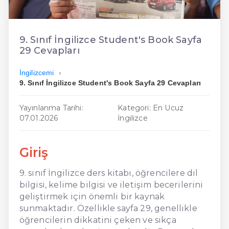
En Ucuz İngilizce
En Uygun İngilizce
9. Sınıf İngilizce Student's Book Sayfa
29 Cevapları
Hızlı İngilizce
İngilizcemi
9. Sınıf İngilizce Student's Book Sayfa 29 Cevapları
Yayınlanma Tarihi:
Kategori: En Ucuz
07.01.2026
İngilizce
Giriş
9. sınıf İngilizce ders kitabı, öğrencilere dil
bilgisi, kelime bilgisi ve iletişim becerilerini
geliştirmek için önemli bir kaynak
sunmaktadır. Özellikle sayfa 29, genellikle
öğrencilerin dikkatini çeken ve sıkça