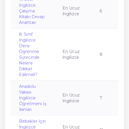
İngilizce
En Ucuz
Çalışma
6
İngilizce
Kitabı Cevap
Anahtarı
8. Sınıf
İngilizce
Dersi:
Öğrenme
En Ucuz
8
Sürecinde
İngilizce
Nelere
Dikkat
Edilmeli?
Anadolu
Yakası
En Ucuz
İngilizce
7
İngilizce
Öğretmeni İş
İlanları
Bebekler İçin
İngilizce
En Ucuz