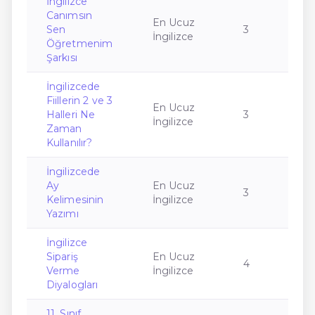
İngilizce
Canımsın
En Ucuz
Sen
3
İngilizce
Öğretmenim
Şarkısı
İngilizcede
Fiillerin 2 ve 3
En Ucuz
Halleri Ne
3
İngilizce
Zaman
Kullanılır?
İngilizcede
Ay
En Ucuz
3
Kelimesinin
İngilizce
Yazımı
İngilizce
Sipariş
En Ucuz
4
Verme
İngilizce
Diyalogları
11. Sınıf