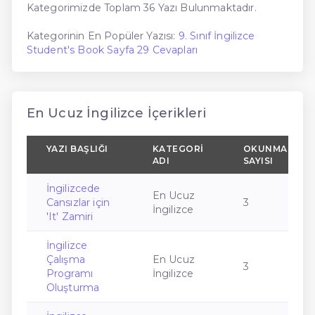
Kategorimizde Toplam 36 Yazı Bulunmaktadır.
Kategorinin En Popüler Yazısı:
9. Sınıf İngilizce
Student's Book Sayfa 29 Cevapları
En Ucuz İngilizce İçerikleri
YAZI BAŞLIĞI
KATEGORI
OKUNMA
ADI
SAYISI
İngilizcede
En Ucuz
Cansızlar için
3
İngilizce
'It' Zamiri
İngilizce
Çalışma
En Ucuz
3
Programı
İngilizce
Oluşturma