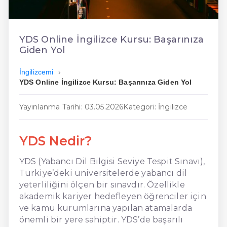
En Ucuz İngilizce
En Uygun İngilizce
YDS Online İngilizce Kursu: Başarınıza
Giden Yol
Hızlı İngilizce
İngilizcemi
YDS Online İngilizce Kursu: Başarınıza Giden Yol
Yayınlanma Tarihi: 03.05.2026
Kategori: İngilizce
YDS Nedir?
YDS (Yabancı Dil Bilgisi Seviye Tespit Sınavı),
Türkiye’deki üniversitelerde yabancı dil
yeterliliğini ölçen bir sınavdır. Özellikle
akademik kariyer hedefleyen öğrenciler için
ve kamu kurumlarına yapılan atamalarda
önemli bir yere sahiptir. YDS’de başarılı