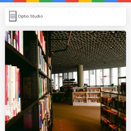
Optio Studio
Optio Studio
İngilizce Kelimeler
Subir Imagen
Wordpress Cache
Anasayfa
5 Günde İngilizce
İngilizce
Dil Eğitimi
En Hızlı İngilizce
En Kolay İngilizce