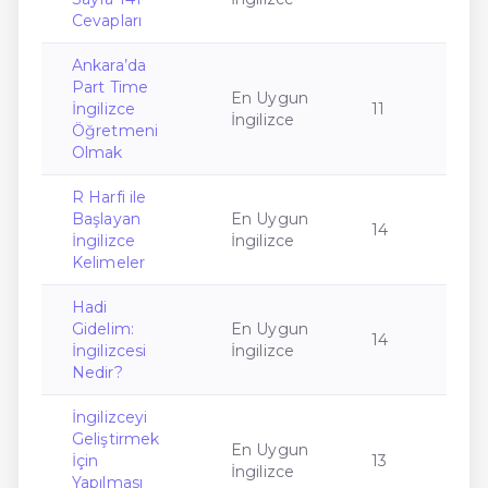
Cevapları
Ankara’da
Part Time
En Uygun
İngilizce
11
İngilizce
Öğretmeni
Olmak
R Harfi ile
Başlayan
En Uygun
14
İngilizce
İngilizce
Kelimeler
Hadi
Gidelim:
En Uygun
14
İngilizcesi
İngilizce
Nedir?
İngilizceyi
Geliştirmek
En Uygun
İçin
13
İngilizce
Yapılması