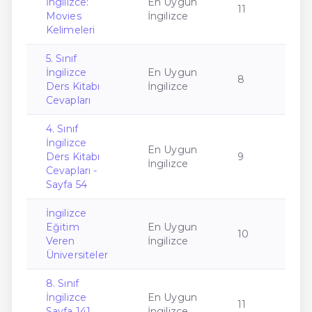
İngilizce:
En Uygun
11
Movies
İngilizce
Kelimeleri
5. Sınıf
İngilizce
En Uygun
8
Ders Kitabı
İngilizce
Cevapları
4. Sınıf
İngilizce
En Uygun
Ders Kitabı
9
İngilizce
Cevapları -
Sayfa 54
İngilizce
Eğitim
En Uygun
10
Veren
İngilizce
Üniversiteler
8. Sınıf
İngilizce
En Uygun
11
Sayfa 141
İngilizce