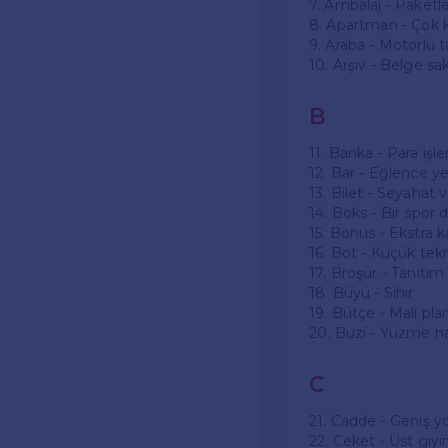
7. Ambalaj - Paket
8. Apartman - Çok k
9. Araba - Motorlu t
10. Arşiv - Belge sa
B
11. Banka - Para işle
12. Bar - Eğlence ye
13. Bilet - Seyahat v
14. Boks - Bir spor d
15. Bonus - Ekstra 
16. Bot - Küçük tek
17. Broşür - Tanıtım
18. Büyü - Sihir
19. Bütçe - Mali pla
20. Buzi - Yüzme 
C
21. Cadde - Geniş yo
22. Ceket - Üst giy