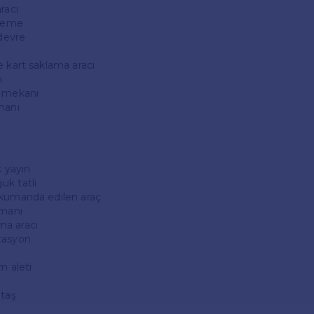
racı
rleme
 devre
e kart saklama aracı
n
e mekanı
manı
k yayın
uk tatlı
 kumanda edilen araç
emanı
a aracı
zasyon
m aleti
 taş