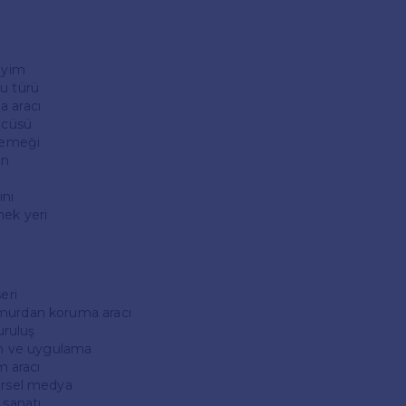
giyim
u türü
a aracı
rücüsü
 yemeği
an
ını
mek yeri
eri
murdan koruma aracı
kuruluş
lim ve uygulama
im aracı
örsel medya
 sanatı