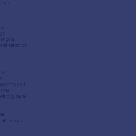
racı
üsü
lge
ar girişi
eli sanat dalı
ma
ar
aştırma yeri
latma
lir bilgisayar
lı
 alma aracı
n