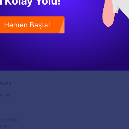
 Kolay Yolu!
i
 yeri
 yayın
m bilimi
Hemen Başla!
ti
iyim
emsil
mi
an
e
rleşme
sel ağ
eri ürünü
storan