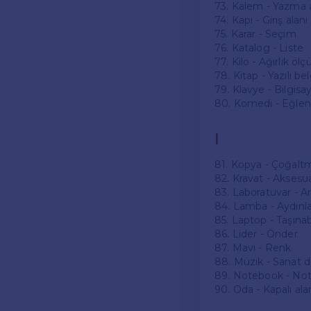
73. Kalem - Yazma a
74. Kapı - Giriş alanı
75. Karar - Seçim
76. Katalog - Liste
77. Kilo - Ağırlık ölç
78. Kitap - Yazılı be
79. Klavye - Bilgisay
80. Komedi - Eğlenc
I
81. Kopya - Çoğalt
82. Kravat - Aksesu
83. Laboratuvar - Ar
84. Lamba - Aydın
85. Laptop - Taşınabi
86. Lider - Önder
87. Mavi - Renk
88. Müzik - Sanat da
89. Notebook - Not
90. Oda - Kapalı ala