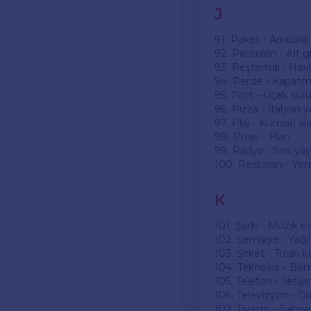
J
91. Paket - Ambalaj
92. Pantolon - Alt 
93. Peştemal - Havl
94. Perde - Kapatm
95. Pilot - Uçak sü
96. Pizza - İtalyan
97. Plaj - Kumsal al
98. Proje - Plan
99. Radyo - Ses yay
100. Restoran - Ye
K
101. Şarkı - Müzik es
102. Şemsiye - Yağ
103. Şirket - Ticari 
104. Teknoloji - Bi
105. Telefon - İletiş
106. Televizyon - G
107. Tiyatro - Sahne