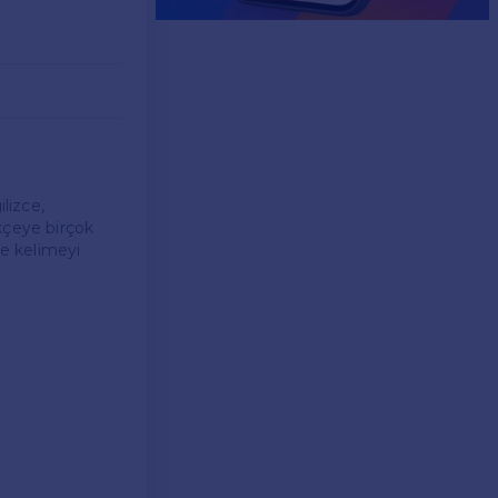
lizce,
kçeye birçok
ce kelimeyi