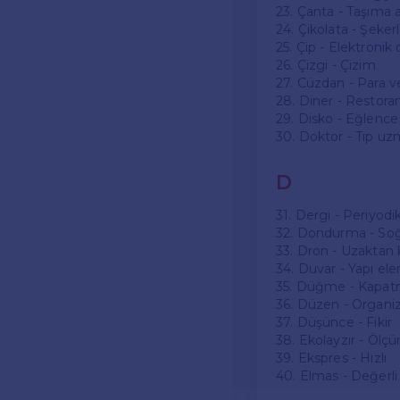
23. Çanta - Taşıma a
24. Çikolata - Şeke
25. Çip - Elektronik
26. Çizgi - Çizim
27. Cüzdan - Para v
28. Diner - Restora
29. Disko - Eğlenc
30. Doktor - Tıp uz
D
31. Dergi - Periyodi
32. Dondurma - Soğ
33. Dron - Uzaktan
34. Duvar - Yapı el
35. Düğme - Kapatm
36. Düzen - Organi
37. Düşünce - Fikir
38. Ekolayzır - Ölçü
39. Ekspres - Hızlı
40. Elmas - Değerli