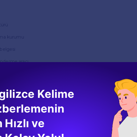
 türü
ırma kurumu
 belgesi
önderme aracı
racı
i
gilizce Kelime
nat
zberlemenin
kabı
v
ntü
 Hızlı ve
sayısı
t akımı