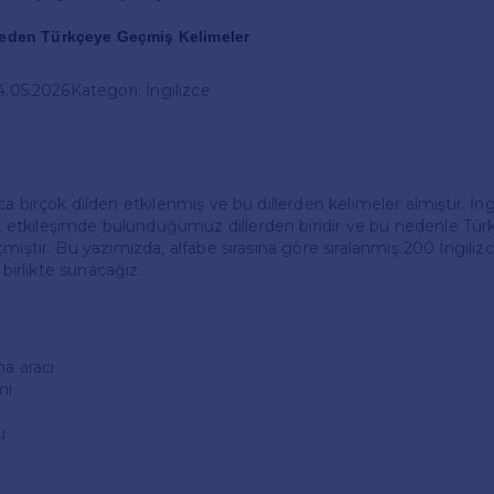
ceden Türkçeye Geçmiş Kelimeler
14.05.2026
Kategori: İngilizce
a birçok dilden etkilenmiş ve bu dillerden kelimeler almıştır. İngi
tkileşimde bulunduğumuz dillerden biridir ve bu nedenle Tür
miştir. Bu yazımızda, alfabe sırasına göre sıralanmış 200 İngiliz
a birlikte sunacağız.
ma aracı
mi
ü