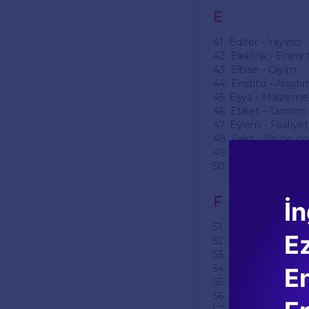
E
41. Editör - Yayıncı
42. Elektrik - Enerji
43. Elbise - Giyim
44. Enstitü - Araşt
45. Eşya - Malzeme
46. Etiket - Tanıtım
47. Eylem - Faaliyet
48. Faks - Belge g
49. Fırın - Pişirme a
50. Flüt - Müzik alet
F
İn
51. Film - Görsel sa
E
52. Fincan - İçecek 
53. Fonksiyon - İşle
54. Fotoğraf - Görü
En
55. Frekans - Tekrar 
56. Fütürizm - Sana