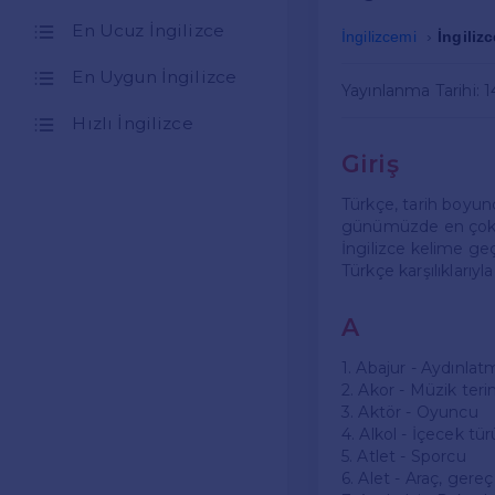
En Ucuz İngilizce
İngilizcemi
İngiliz
En Uygun İngilizce
Yayınlanma Tarihi: 
Hızlı İngilizce
Giriş
Türkçe, tarih boyunc
günümüzde en çok e
İngilizce kelime geç
Türkçe karşılıklarıyl
A
1. Abajur - Aydınlat
2. Akor - Müzik teri
3. Aktör - Oyuncu
4. Alkol - İçecek tür
5. Atlet - Sporcu
6. Alet - Araç, gereç