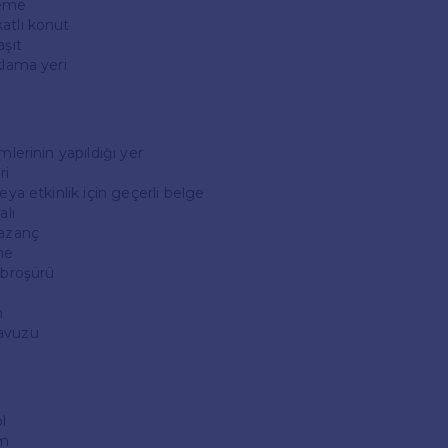
leme
atlı konut
aşıt
klama yeri
mlerinin yapıldığı yer
ri
eya etkinlik için geçerli belge
alı
kazanç
ne
 broşürü
n
havuzu
l
im