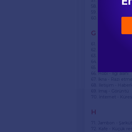
En
57. Galeri - Sergi yer
58. Garaj - Araç park
59. Gazete - Günlük
60. Genetik - Kalıtı
G
61. Gitar - Müzik ale
62. Gömlek - Üst g
63. Grafik - Görsel t
64. Güneş - Gök cis
65. Hediye - Armağ
66. Hobi - İlgi alanı
67. İkna - Razı etm
68. İletişim - Habe
69. İmaj - Görüntü
70. İnternet - Küre
H
71. Jambon - Şarküt
72. Kafe - Küçük re