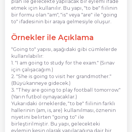
plan ile gelecekte yapılacak bir eylemi ifade
etmek için kullanılır. Bu yapı, "to be" fiilinin
bir formu olan "am", "is" veya "are" ile "going
to" ifadesinin bir araya gelmesiyle oluşur.
Örnekler ile Açıklama
"Going to" yapısı, aşağıdaki gibi cümlelerde
kullanılabilir:
1. "I am going to study for the exam." (Sınav
için çalışacağım.)
2. "She is going to visit her grandmother."
(Büyükanneye gidecek.)
3. "They are going to play football tomorrow."
(Yarın futbol oynayacaklar.)
Yukarıdaki örneklerde, "to be" fiilinin farklı
hallerinin (am, is, are) kullanılması, öznenin
niyetini belirten "going to" ile
birleştirilmiştir. Bu yapı, gelecekteki
eylemin kesin olarak yapılacağına dair bir