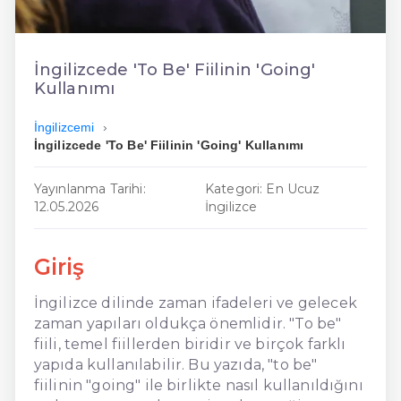
En Ucuz İngilizce
En Uygun İngilizce
İngilizcede 'To Be' Fiilinin 'Going'
Kullanımı
Hızlı İngilizce
İngilizcemi
İngilizcede 'To Be' Fiilinin 'Going' Kullanımı
Yayınlanma Tarihi:
Kategori: En Ucuz
12.05.2026
İngilizce
Giriş
İngilizce dilinde zaman ifadeleri ve gelecek
zaman yapıları oldukça önemlidir. "To be"
fiili, temel fiillerden biridir ve birçok farklı
yapıda kullanılabilir. Bu yazıda, "to be"
fiilinin "going" ile birlikte nasıl kullanıldığını