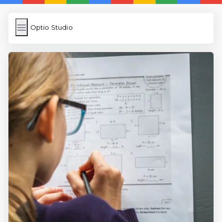
Optio Studio
Optio Studio
İngilizce Kelimeler
Subir Imagen
Wordpress Cache
Anasayfa
5 Günde İngilizce
İngilizce
Dil Eğitimi
En Hızlı İngilizce
En Kolay İngilizce