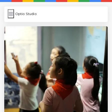
Optio Studio
Optio Studio
İngilizce Kelimeler
Subir Imagen
Wordpress Cache
Anasayfa
5 Günde İngilizce
İngilizce
Dil Eğitimi
En Hızlı İngilizce
En Kolay İngilizce