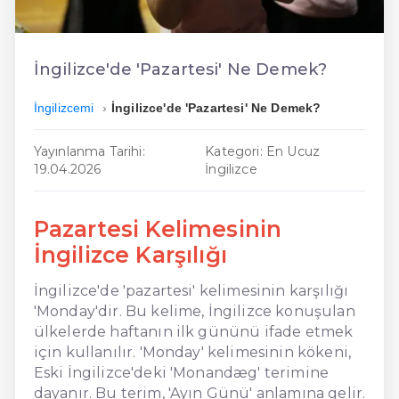
En Ucuz İngilizce
En Uygun İngilizce
İngilizce'de 'Pazartesi' Ne Demek?
Hızlı İngilizce
İngilizcemi
İngilizce'de 'Pazartesi' Ne Demek?
Yayınlanma Tarihi:
Kategori: En Ucuz
19.04.2026
İngilizce
Pazartesi Kelimesinin
İngilizce Karşılığı
İngilizce'de 'pazartesi' kelimesinin karşılığı
'Monday'dir. Bu kelime, İngilizce konuşulan
ülkelerde haftanın ilk gününü ifade etmek
için kullanılır. 'Monday' kelimesinin kökeni,
Eski İngilizce'deki 'Monandæg' terimine
dayanır. Bu terim, 'Ayın Günü' anlamına gelir.