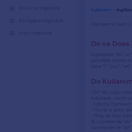
En Ucuz İngilizce
İngilizcemi
İngiliz
En Uygun İngilizce
Yayınlanma Tarihi: 
Hızlı İngilizce
Do ve Does 
İngilizcede "do" ve "
genellikle olumlu c
özne "I", "you", "we
Do Kullanım
"Do" fiili, çoğul özn
kullanarak, cümle ya
- I do my homework
- You do a great job.
- They do their best. 
Bu cümlelerde "do" fii
cümlelerde de "do" k