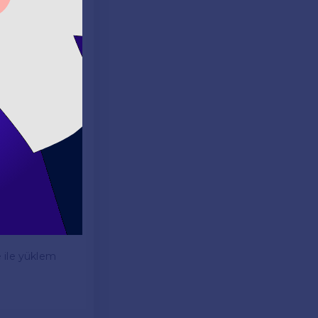
 "Do", çoğul
r. Bu durum,
e ile yüklem