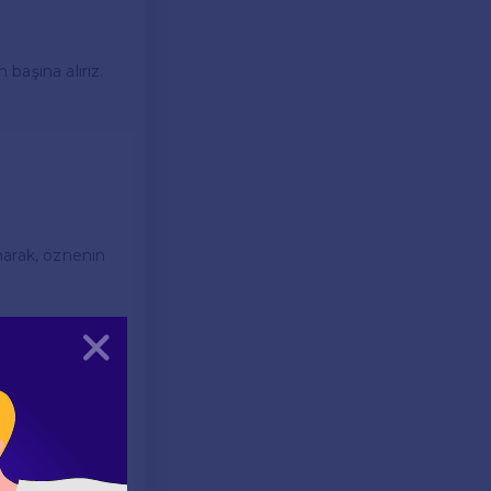
 başına alırız.
anarak, öznenin
Kapat
na alarak soru