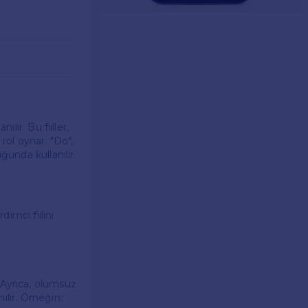
lır. Bu fiiller,
ol oynar. "Do",
ğunda kullanılır.
dımcı fiilini
r. Ayrıca, olumsuz
ılır. Örneğin: