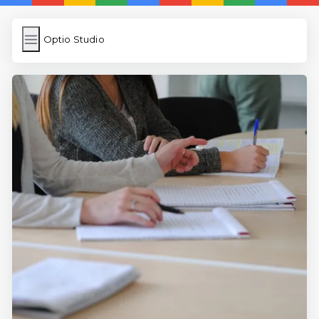
Optio Studio
Optio Studio
İngilizce Kelimeler
Subir Imagen
Wordpress Cache
Anasayfa
5 Günde İngilizce
İngilizce
Dil Eğitimi
En Hızlı İngilizce
En Kolay İngilizce