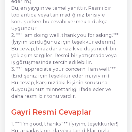
ederim.)
Bu, en yaygın ve temel yanıttır. Resmi bir
toplantıda veya tanımadığınız birisiyle
konuşurken bu cevabı vermek oldukça
uygundur.
2. **"I am doing well, thank you for asking."**
(İyiyim, sorduğunuz için teşekkür ederim.)
Bu cevap, biraz daha nazik ve düşünceli bir
yaklaşım sergiler. Resmi bir yazışmada veya
iş görüşmesinde tercih edilebilir.
3. **"I appreciate your concern, I am well."**
(Endişeniz için teşekkür ederim, iyiyim.)
Bu cevap, karşınızdaki kişinin sorusuna
duyduğunuz minnettarlığı ifade eder ve
daha resmi bir tonu vardır.
Gayri Resmi Cevaplar
1. **"I’m good, thanks!"** (İyiyim, teşekkürler!)
Bu, arkadaşlarınızla veya tanıdıklarınızla