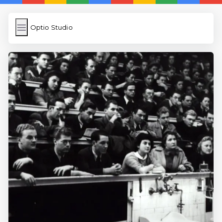
Optio Studio
Optio Studio
İngilizce Kelimeler
Subir Imagen
Wordpress Cache
Anasayfa
5 Günde İngilizce
İngilizce
Dil Eğitimi
En Hızlı İngilizce
En Kolay İngilizce