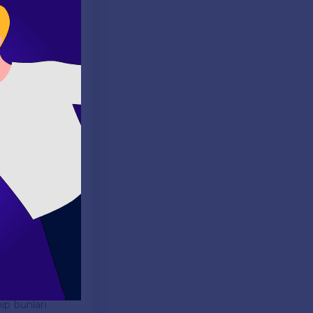
ygulama
 eğlenceli hale
nuzu artırır.
ler:
n, "yemek"
imelerin
hem yazma
ip bunları