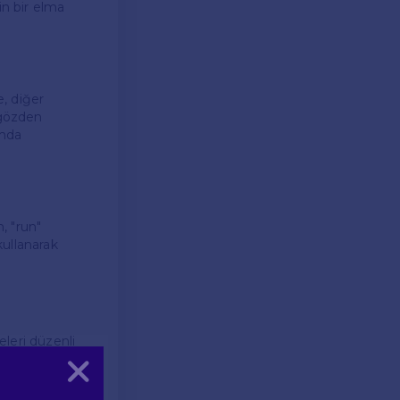
in bir elma
e, diğer
 gözden
amda
, "run"
kullanarak
leri düzenli
z kelimeleri
Kapat
alışmak,