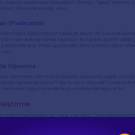
 anlamını kavramanızı kolaylaştırır. Örneğin, "apple" kelimesi iç
tem, zihninizde kalıcılığı artırır.
arı (Flashcards)
imeleri hızlıca öğrenmek için harika bir araçtır. Bir yüzünde kelim
 bir resim bulunan kartlar hazırlayın. Bu kartları düzenli olarak
 pekiştirebilirsiniz. Mobil uygulamalar da bu yöntemi dijital ort
 tanır.
inde Öğrenme
inde öğrenmek, kelimenin kullanımını anlamanızı sağlar. Örneğin
nlamını öğrenmek yerine "I like to run in the park" cümlesinde 
kelimenin bağlamını anlamanızı ve akılda kalıcılığını artırır.
ekiştirme
n önemli faktörlerden biri tekrar yapmaktır. Öğrendiğiniz kelime
n. Bunun için haftalık bir plan yapabilir ve her hafta öğrendiğini
. Ayrıca, öğrendiğiniz kelimeleri günlük hayatınızda kullanmaya ç
r.