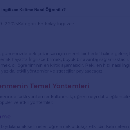
ı İngilizce Kelime Nasıl Öğrenilir?
9.12.2025
Kategori: En Kolay İngilizce
 günümüzde pek çok insan için önemli bir hedef haline gelmiştir.
mik hayatta İngilizce bilmek, büyük bir avantaj sağlamaktadır
rmek, dil öğreniminin en kritik aşamasıdır. Peki, en hızlı nasıl İng
 yazıda, etkili yöntemler ve stratejiler paylaşacağız.
enmenin Temel Yöntemleri
cinde farklı yöntemler kullanmak, öğrenmeyi daha eğlenceli ve
popüler ve etkili yöntemler:
enme
 faydalanarak kelimeleri öğrenmek oldukça etkilidir. Kelimelerin