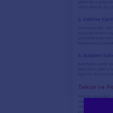
eklemek, o kelimenin
resmi ekleyin. Bu yön
2. Kelime Kartl
Kelime kartları, kel
yüzünde anlamı veya
geçirerek kelimeleri
kullanmanıza olanak
3. Bağlam İç
Kelimeleri cümle iç
kelimesini sadece a
öğrenin. Bu yöntem, 
Tekrar ve P
Kelime öğrenirken e
olarak gözden geçiri
tekrar edebilirsiniz
pekiştirmenizi sağla