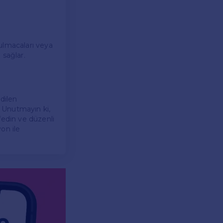
ulmacaları veya
 sağlar.
edilen
. Unutmayın ki,
fedin ve düzenli
yon ile