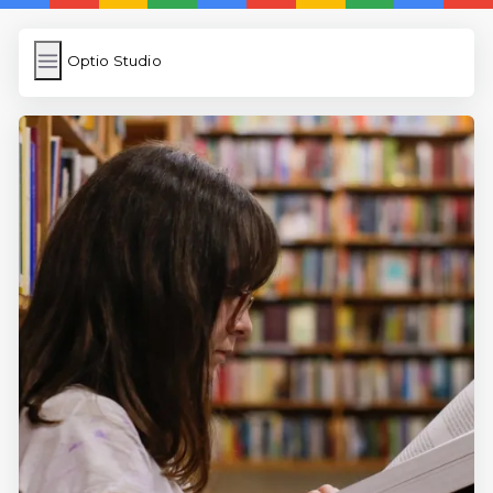
Optio Studio
Optio Studio
İngilizce Kelimeler
Subir Imagen
Wordpress Cache
Anasayfa
5 Günde İngilizce
İngilizce
Dil Eğitimi
En Hızlı İngilizce
En Kolay İngilizce