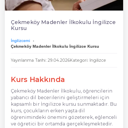
En Ucuz İngilizce
En Uygun İngilizce
Çekmeköy Madenler İlkokulu İngilizce
Kursu
Hızlı İngilizce
İngilizcemi
Çekmeköy Madenler İlkokulu İngilizce Kursu
Yayınlanma Tarihi: 29.04.2026
Kategori: İngilizce
Kurs Hakkında
Çekmeköy Madenler İlkokulu, öğrencilerin
yabancı dil becerilerini geliştirmeleri için
kapsamlı bir İngilizce kursu sunmaktadır. Bu
kurs, çocukların erken yaşta dil
öğrenimindeki önemini gözeterek, eğlenceli
ve öğretici bir ortamda gerçekleşmektedir.