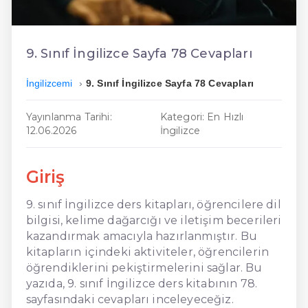
En Ucuz İngilizce
En Uygun İngilizce
9. Sınıf İngilizce Sayfa 78 Cevapları
Hızlı İngilizce
İngilizcemi
9. Sınıf İngilizce Sayfa 78 Cevapları
Yayınlanma Tarihi:
Kategori: En Hızlı
12.06.2026
İngilizce
Giriş
9. sınıf İngilizce ders kitapları, öğrencilere dil
bilgisi, kelime dağarcığı ve iletişim becerileri
kazandırmak amacıyla hazırlanmıştır. Bu
kitapların içindeki aktiviteler, öğrencilerin
öğrendiklerini pekiştirmelerini sağlar. Bu
yazıda, 9. sınıf İngilizce ders kitabının 78.
sayfasındaki cevapları inceleyeceğiz.