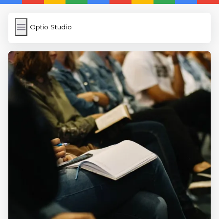
Optio Studio
Optio Studio
İngilizce Kelimeler
Subir Imagen
Wordpress Cache
Anasayfa
5 Günde İngilizce
İngilizce
Dil Eğitimi
En Hızlı İngilizce
En Kolay İngilizce