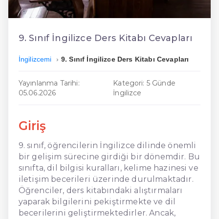
En Ucuz İngilizce
En Uygun İngilizce
9. Sınıf İngilizce Ders Kitabı Cevapları
Hızlı İngilizce
İngilizcemi
9. Sınıf İngilizce Ders Kitabı Cevapları
Yayınlanma Tarihi:
Kategori: 5 Günde
05.06.2026
İngilizce
Giriş
9. sınıf, öğrencilerin İngilizce dilinde önemli
bir gelişim sürecine girdiği bir dönemdir. Bu
sınıfta, dil bilgisi kuralları, kelime hazinesi ve
iletişim becerileri üzerinde durulmaktadır.
Öğrenciler, ders kitabındaki alıştırmaları
yaparak bilgilerini pekiştirmekte ve dil
becerilerini geliştirmektedirler. Ancak,