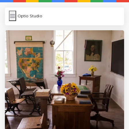
Optio Studio
Optio Studio
İngilizce Kelimeler
Subir Imagen
Wordpress Cache
Anasayfa
5 Günde İngilizce
İngilizce
Dil Eğitimi
En Hızlı İngilizce
En Kolay İngilizce