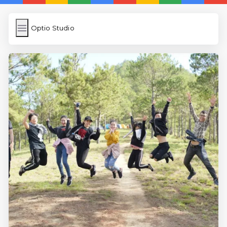
Optio Studio
Optio Studio
İngilizce Kelimeler
Subir Imagen
Wordpress Cache
Anasayfa
5 Günde İngilizce
İngilizce
Dil Eğitimi
En Hızlı İngilizce
En Kolay İngilizce