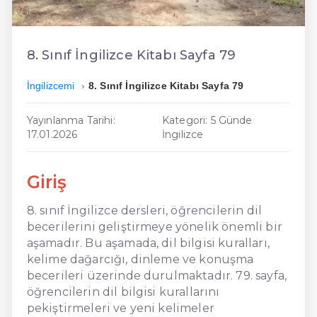
En Ucuz İngilizce
En Uygun İngilizce
8. Sınıf İngilizce Kitabı Sayfa 79
Hızlı İngilizce
İngilizcemi
8. Sınıf İngilizce Kitabı Sayfa 79
Yayınlanma Tarihi:
Kategori: 5 Günde
17.01.2026
İngilizce
Giriş
8. sınıf İngilizce dersleri, öğrencilerin dil
becerilerini geliştirmeye yönelik önemli bir
aşamadır. Bu aşamada, dil bilgisi kuralları,
kelime dağarcığı, dinleme ve konuşma
becerileri üzerinde durulmaktadır. 79. sayfa,
öğrencilerin dil bilgisi kurallarını
pekiştirmeleri ve yeni kelimeler