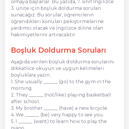
olmaya başlarlar. Bu yazıda, 7. sınıf İngilizce
3. ünite için boşluk doldurma soruları
sunacağız. Bu sorular, öğrencilerin
öğrendikleri konuları pekiştirmelerine
yardımcı olacak ve İngilizce diline olan
hakimiyetlerini artıracaktır.
Boşluk Doldurma Soruları
Aşağıda verilen boşluk doldurma sorularını
dikkatlice okuyun ve uygun kelimeleri
boşluklara yazın.
1. She usually ______ (go) to the gym in the
morning.
2. They ______ (not/like) playing basketball
after school.
3. My brother ______ (have) a new bicycle.
4. We ______ (be) very happy to see you.
5. I ______ (want) to learn how to play the
piano.