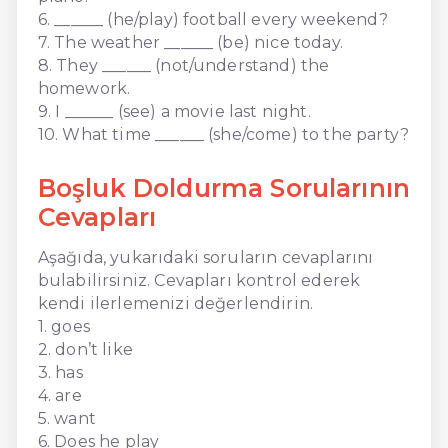
6. ______ (he/play) football every weekend?
7. The weather ______ (be) nice today.
8. They ______ (not/understand) the
homework.
9. I ______ (see) a movie last night.
10. What time ______ (she/come) to the party?
Boşluk Doldurma Sorularının
Cevapları
Aşağıda, yukarıdaki soruların cevaplarını
bulabilirsiniz. Cevapları kontrol ederek
kendi ilerlemenizi değerlendirin.
1. goes
2. don’t like
3. has
4. are
5. want
6. Does he play