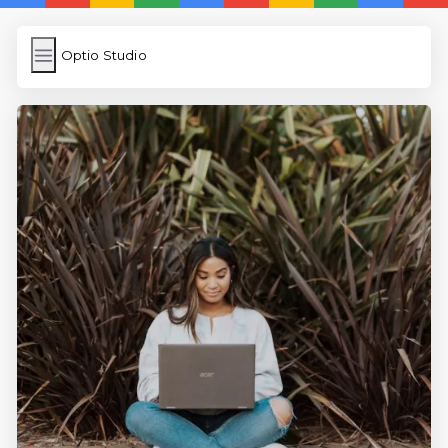
Optio Studio
Optio Studio
İngilizce Kelimeler
Subir Imagen
Wordpress Cache
Anasayfa
5 Günde İngilizce
İngilizce
Dil Eğitimi
En Hızlı İngilizce
En Kolay İngilizce