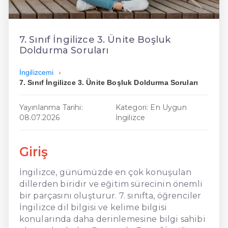
En Ucuz İngilizce
En Uygun İngilizce
7. Sınıf İngilizce 3. Ünite Boşluk
Doldurma Soruları
Hızlı İngilizce
İngilizcemi
7. Sınıf İngilizce 3. Ünite Boşluk Doldurma Soruları
Yayınlanma Tarihi:
Kategori: En Uygun
08.07.2026
İngilizce
Giriş
İngilizce, günümüzde en çok konuşulan
dillerden biridir ve eğitim sürecinin önemli
bir parçasını oluşturur. 7. sınıfta, öğrenciler
İngilizce dil bilgisi ve kelime bilgisi
konularında daha derinlemesine bilgi sahibi