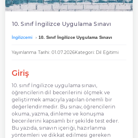
En Ucuz İngilizce
En Uygun İngilizce
10. Sınıf İngilizce Uygulama Sınavı
Hızlı İngilizce
İngilizcemi
10. Sınıf İngilizce Uygulama Sınavı
Yayınlanma Tarihi: 01.07.2026
Kategori: Dil Eğitimi
Giriş
10. sınıf İngilizce uygulama sınavı,
öğrencilerin dil becerilerini ölçmek ve
geliştirmek amacıyla yapılan önemli bir
değerlendirmedir. Bu sınav, öğrencilerin
okuma, yazma, dinleme ve konuşma
becerilerini kapsamlı bir şekilde test eder.
Bu yazıda, sınavın içeriği, hazırlanma
yöntemleri ve dikkat edilmesi gereken