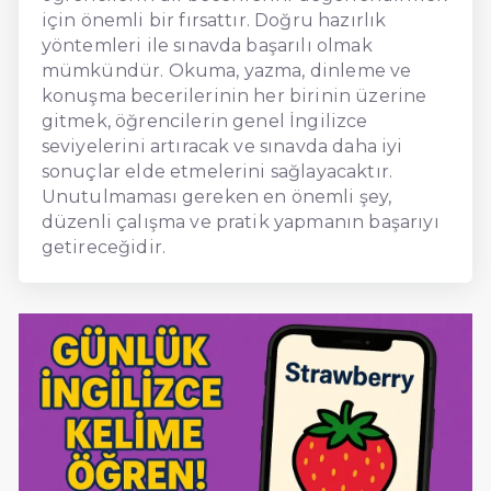
için önemli bir fırsattır. Doğru hazırlık
yöntemleri ile sınavda başarılı olmak
mümkündür. Okuma, yazma, dinleme ve
konuşma becerilerinin her birinin üzerine
gitmek, öğrencilerin genel İngilizce
seviyelerini artıracak ve sınavda daha iyi
sonuçlar elde etmelerini sağlayacaktır.
Unutulmaması gereken en önemli şey,
düzenli çalışma ve pratik yapmanın başarıyı
getireceğidir.