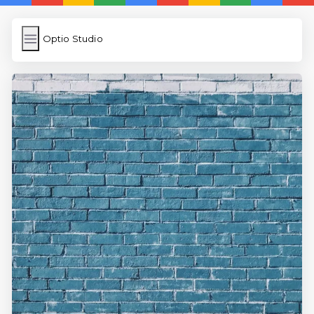
Optio Studio
Optio Studio
İngilizce Kelimeler
Subir Imagen
Wordpress Cache
Anasayfa
5 Günde İngilizce
İngilizce
Dil Eğitimi
En Hızlı İngilizce
En Kolay İngilizce